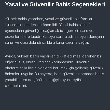
Yasal ve Güvenilir Bahis Seçenekleri
Yüksek bahis yaparken, yasal ve güvenilir platformlar
kullanmak son derece önemlidir. Yasal bahis siteleri,
oyuncuların güvenliğini sağlamak için gerekli lisans ve
düzenlemelere tabidir. Bu, oyunculara adil bir oyun deneyimi
sunar ve olası dolandırıcılıklara karşı koruma sağlar.
Ayrıca, yüksek bahis yaparken dikkat edilmesi gereken bir
diğer husus, kişisel verilerin korunmasıdır. Güvenilir
platformlar, kullanıcı verilerini korumak için gelişmiş güvenlik
önlemleri uygular. Bu sayede, hem güvenli bir ortamda bahis
yapabilir hem de gönül rahatlığıyla oyun keyfini
çıkarabilirsiniz.