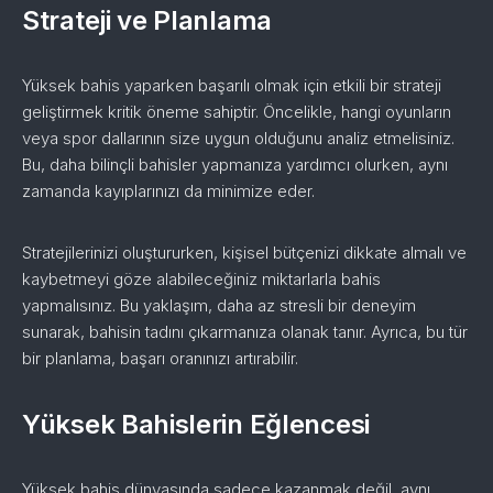
Strateji ve Planlama
Yüksek bahis yaparken başarılı olmak için etkili bir strateji
geliştirmek kritik öneme sahiptir. Öncelikle, hangi oyunların
veya spor dallarının size uygun olduğunu analiz etmelisiniz.
Bu, daha bilinçli bahisler yapmanıza yardımcı olurken, aynı
zamanda kayıplarınızı da minimize eder.
Stratejilerinizi oluştururken, kişisel bütçenizi dikkate almalı ve
kaybetmeyi göze alabileceğiniz miktarlarla bahis
yapmalısınız. Bu yaklaşım, daha az stresli bir deneyim
sunarak, bahisin tadını çıkarmanıza olanak tanır. Ayrıca, bu tür
bir planlama, başarı oranınızı artırabilir.
Yüksek Bahislerin Eğlencesi
Yüksek bahis dünyasında sadece kazanmak değil, aynı