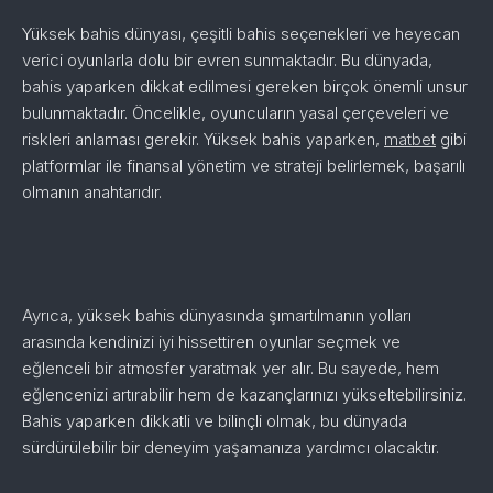
Yüksek bahis dünyası, çeşitli bahis seçenekleri ve heyecan
verici oyunlarla dolu bir evren sunmaktadır. Bu dünyada,
bahis yaparken dikkat edilmesi gereken birçok önemli unsur
bulunmaktadır. Öncelikle, oyuncuların yasal çerçeveleri ve
riskleri anlaması gerekir. Yüksek bahis yaparken,
matbet
gibi
platformlar ile finansal yönetim ve strateji belirlemek, başarılı
olmanın anahtarıdır.
Ayrıca, yüksek bahis dünyasında şımartılmanın yolları
arasında kendinizi iyi hissettiren oyunlar seçmek ve
eğlenceli bir atmosfer yaratmak yer alır. Bu sayede, hem
eğlencenizi artırabilir hem de kazançlarınızı yükseltebilirsiniz.
Bahis yaparken dikkatli ve bilinçli olmak, bu dünyada
sürdürülebilir bir deneyim yaşamanıza yardımcı olacaktır.