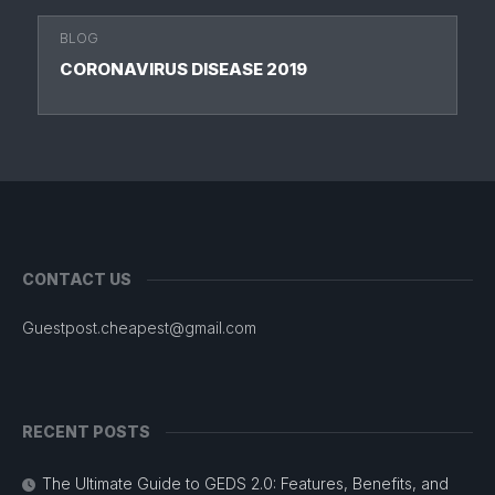
BLOG
CORONAVIRUS DISEASE 2019
CONTACT US
Guestpost.cheapest@gmail.com
RECENT POSTS
The Ultimate Guide to GEDS 2.0: Features, Benefits, and