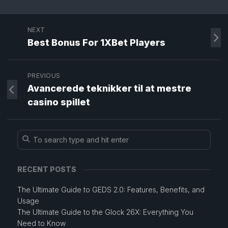
NEXT
Best Bonus For 1XBet Players
PREVIOUS
Avancerede teknikker til at mestre
casino spillet
RECENT POSTS
The Ultimate Guide to GEDS 2.0: Features, Benefits, and
Usage
The Ultimate Guide to the Glock 26X: Everything You
Need to Know