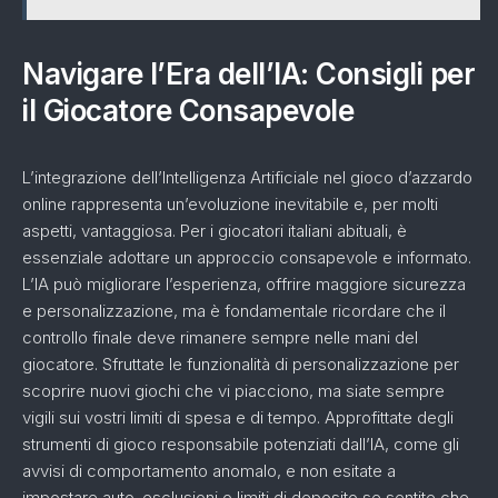
Navigare l’Era dell’IA: Consigli per
il Giocatore Consapevole
L’integrazione dell’Intelligenza Artificiale nel gioco d’azzardo
online rappresenta un’evoluzione inevitabile e, per molti
aspetti, vantaggiosa. Per i giocatori italiani abituali, è
essenziale adottare un approccio consapevole e informato.
L’IA può migliorare l’esperienza, offrire maggiore sicurezza
e personalizzazione, ma è fondamentale ricordare che il
controllo finale deve rimanere sempre nelle mani del
giocatore. Sfruttate le funzionalità di personalizzazione per
scoprire nuovi giochi che vi piacciono, ma siate sempre
vigili sui vostri limiti di spesa e di tempo. Approfittate degli
strumenti di gioco responsabile potenziati dall’IA, come gli
avvisi di comportamento anomalo, e non esitate a
impostare auto-esclusioni o limiti di deposito se sentite che