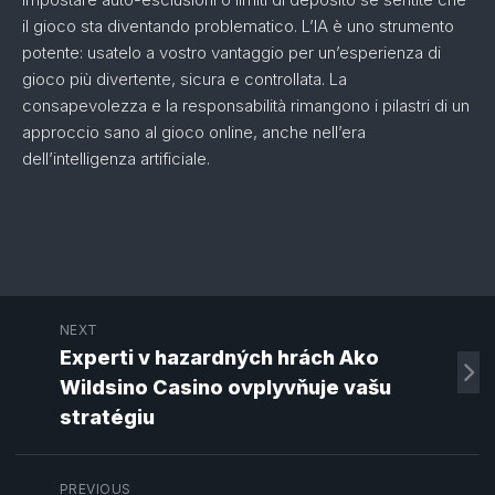
il gioco sta diventando problematico. L’IA è uno strumento
potente: usatelo a vostro vantaggio per un’esperienza di
gioco più divertente, sicura e controllata. La
consapevolezza e la responsabilità rimangono i pilastri di un
approccio sano al gioco online, anche nell’era
dell’intelligenza artificiale.
NEXT
Experti v hazardných hrách Ako
Wildsino Casino ovplyvňuje vašu
stratégiu
PREVIOUS