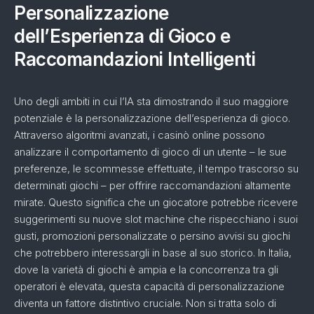
Personalizzazione
dell’Esperienza di Gioco e
Raccomandazioni Intelligenti
Uno degli ambiti in cui l’IA sta dimostrando il suo maggiore
potenziale è la personalizzazione dell’esperienza di gioco.
Attraverso algoritmi avanzati, i casinò online possono
analizzare il comportamento di gioco di un utente – le sue
preferenze, le scommesse effettuate, il tempo trascorso su
determinati giochi – per offrire raccomandazioni altamente
mirate. Questo significa che un giocatore potrebbe ricevere
suggerimenti su nuove slot machine che rispecchiano i suoi
gusti, promozioni personalizzate o persino avvisi su giochi
che potrebbero interessargli in base al suo storico. In Italia,
dove la varietà di giochi è ampia e la concorrenza tra gli
operatori è elevata, questa capacità di personalizzazione
diventa un fattore distintivo cruciale. Non si tratta solo di