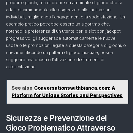
proporre giochi, ma di creare un ambiente di gioco che si
adatti dinamicamente alle esigenze e alle inclinazioni
individuali, migliorando l’engagement e la soddisfazione. Un
esempio pratico potrebbe essere un algoritmo che,
notando la preferenza di un utente per le slot con jackpot
progressivo, gli suggerisce automaticamente le nuove
uscite o le promozioni legate a questa categoria di giochi, o
che, identificando un pattern di gioco inusuale, possa
suggerire una pausa o l’attivazione di strumenti di
autolimitazione.
See also
Conversationswithbianca.com: A
Platform for Unique Stories and Perspectives
Sicurezza e Prevenzione del
Gioco Problematico Attraverso