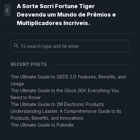
A Sorte Sorri Fortune Tiger
Desvenda um Mundo de Prêmios e
Multiplicadores Incríveis.
RECENT POSTS
The Ultimate Guide to GEDS 2.0: Features, Benefits, and
Usage
The Ultimate Guide to the Glock 26X: Everything You
Need to Know
The Ultimate Guide to 2M Electronic Products
Understanding Laaster: A Comprehensive Guide to Its
Products, Benefits, and Innovations
The Ultimate Guide to Pokedle