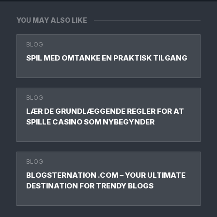
YOU MAY ALSO LIKE
BLOG
SPIL MED OMTANKE EN PRAKTISK TILGANG
BLOG
LÆR DE GRUNDLÆGGENDE REGLER FOR AT
SPILLE CASINO SOM NYBEGYNDER
BLOG
BLOGSTERNATION .COM – YOUR ULTIMATE
DESTINATION FOR TRENDY BLOGS