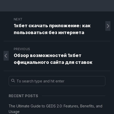
NEXT
1хбет скачать приложение: как
пользоваться без интернета
PREVIOUS
Обзор возможностей 1хбет
официального сайта для ставок
RECENT POSTS
The Ultimate Guide to GEDS 2.0: Features, Benefits, and
Usage