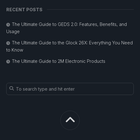
RECENT POSTS
The Ultimate Guide to GEDS 2.0: Features, Benefits, and
Usage
The Ultimate Guide to the Glock 26X: Everything You Need
to Know
The Ultimate Guide to 2M Electronic Products