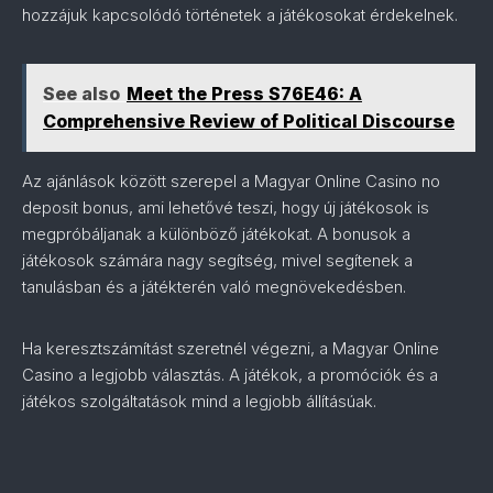
hozzájuk kapcsolódó történetek a játékosokat érdekelnek.
See also
Meet the Press S76E46: A
Comprehensive Review of Political Discourse
Az ajánlások között szerepel a Magyar Online Casino no
deposit bonus, ami lehetővé teszi, hogy új játékosok is
megpróbáljanak a különböző játékokat. A bonusok a
játékosok számára nagy segítség, mivel segítenek a
tanulásban és a játékterén való megnövekedésben.
Ha keresztszámítást szeretnél végezni, a Magyar Online
Casino a legjobb választás. A játékok, a promóciók és a
játékos szolgáltatások mind a legjobb állításúak.