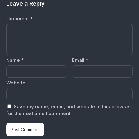
Leave a Reply
Comment
*
Name
*
Email
*
Website
Save my name, email, and website in this browser
for the next time I comment.