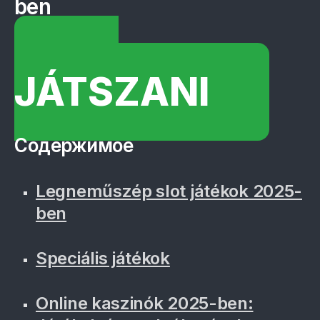
ben
JÁTSZANI
Содержимое
Legneműszép slot játékok 2025-
ben
Speciális játékok
Online kaszinók 2025-ben: