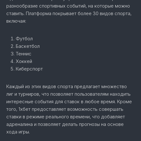
разнообразие спортивных событий, на которые можно
ставить. Платформа покрывает более 30 видов спорта,
включая:
Футбол
Баскетбол
Теннис
Хоккей
Киберспорт
Каждый из этих видов спорта предлагает множество
лиг и турниров, что позволяет пользователям находить
интересные события для ставок в любое время. Кроме
того, 1хбет предоставляет возможность совершать
ставки в режиме реального времени, что добавляет
адреналина и позволяет делать прогнозы на основе
хода игры.