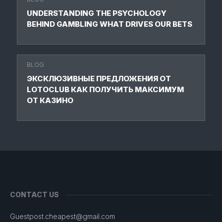
UNDERSTANDING THE PSYCHOLOGY
BEHIND GAMBLING WHAT DRIVES OUR BETS
BLOG
ЭКСКЛЮЗИВНЫЕ ПРЕДЛОЖЕНИЯ ОТ
LOTOCLUB КАК ПОЛУЧИТЬ МАКСИМУМ
ОТ КАЗИНО
CONTACT US
Guestpost.cheapest@gmail.com