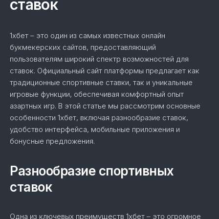
ставок
1хбет – это один из самых известных онлайн
букмекерских сайтов, предоставляющий
пользователям широкий спектр возможностей для
ставок. Официальный сайт платформы предлагает как
традиционные спортивные ставки, так и уникальные
игровые функции, обеспечивая комфортный опыт
азартных игр. В этой статье мы рассмотрим основные
особенности 1хбет, включая разнообразие ставок,
удобство интерфейса, мобильные приложения и
бонусные предложения.
Разнообразие спортивных
ставок
Одна из ключевых преимуществ 1хбет – это огромное