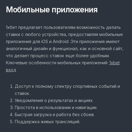
Мобильные приложения
1хбет предлагает пользователям возможность делать
ставки с любого устройства, предоставляя мобильные
приложения для iOS и Android. Эти приложения имеют
аналогичный дизайн и функционал, как и основной сайт,
что делает процесс ставок еще более удобным.
Ключевые особенности мобильных приложений:
1xbet
вход
Доступ к полному спектру спортивных событий и
ставок.
Уведомления о результатах и акциях.
Простота в использовании и навигации.
Быстрая загрузка и работа без сбоев.
Поддержка живых трансляций.