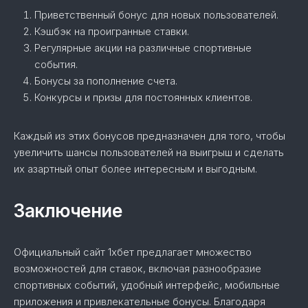
Приветственный бонус для новых пользователей.
Кэшбэк на проигранные ставки.
Регулярные акции на различные спортивные
события.
Бонусы за пополнение счета.
Конкурсы и призы для постоянных клиентов.
Каждый из этих бонусов предназначен для того, чтобы
увеличить шансы пользователей на выигрыш и сделать
их азартный опыт более интересным и выгодным.
Заключение
Официальный сайт 1хбет предлагает множество
возможностей для ставок, включая разнообразие
спортивных событий, удобный интерфейс, мобильные
приложения и привлекательные бонусы. Благодаря