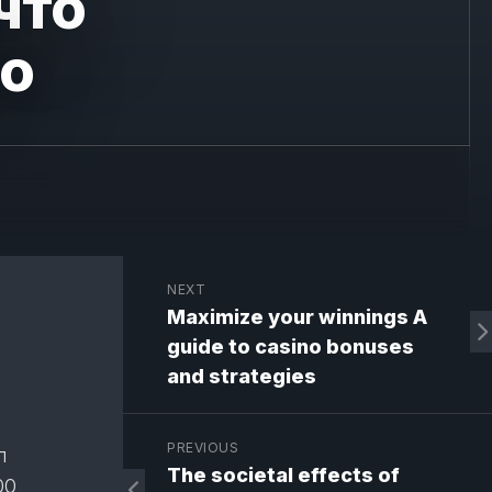
что
no
NEXT
Maximize your winnings A
guide to casino bonuses
and strategies
PREVIOUS
п
The societal effects of
00