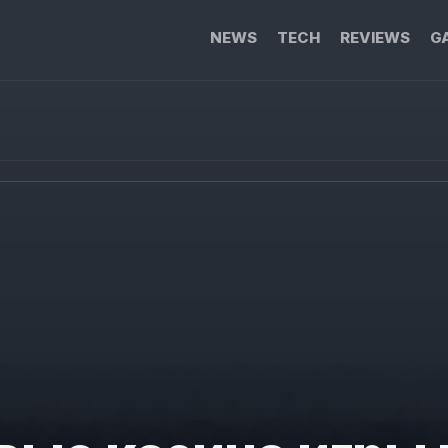
NEWS
TECH
REVIEWS
G