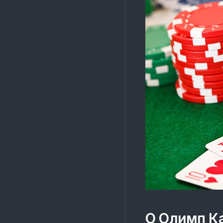
О Олимп К