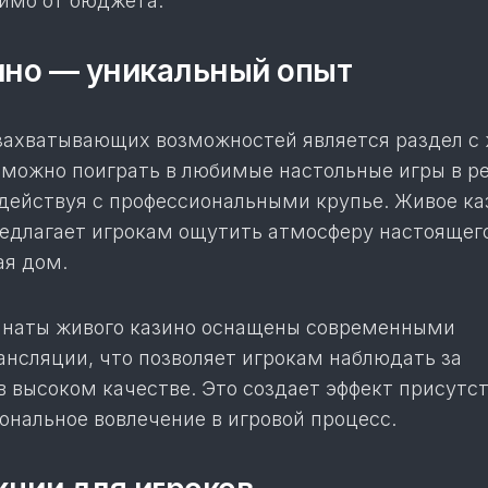
симо от бюджета.
ино — уникальный опыт
захватывающих возможностей является раздел с
 можно поиграть в любимые настольные игры в р
действуя с профессиональными крупье. Живое ка
едлагает игрокам ощутить атмосферу настоящег
ая дом.
мнаты живого казино оснащены современными
ансляции, что позволяет игрокам наблюдать за
 высоком качестве. Это создает эффект присутст
ональное вовлечение в игровой процесс.