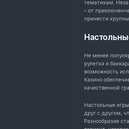
тематикам. Неза
– от приключенче
принести крупны
Настольны
Не менее популя
рулетка и баккар
возможность исп
Казино обеспечи
качественной гр
Настольные игры
друг с другом, ч
Разнообразие ст