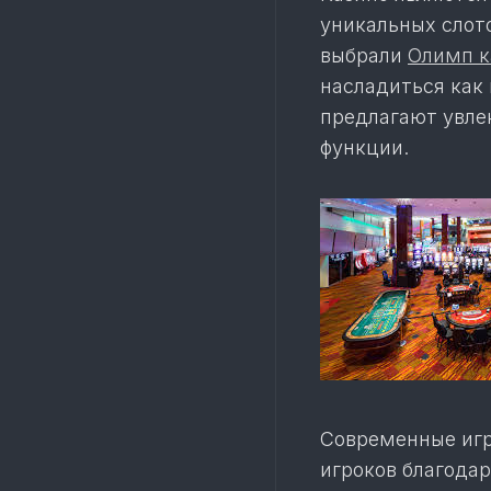
уникальных слот
выбрали
Олимп к
насладиться как
предлагают увле
функции.
Современные игр
игроков благода