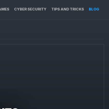
AMES
CYBER SECURITY
TIPS AND TRICKS
BLOG