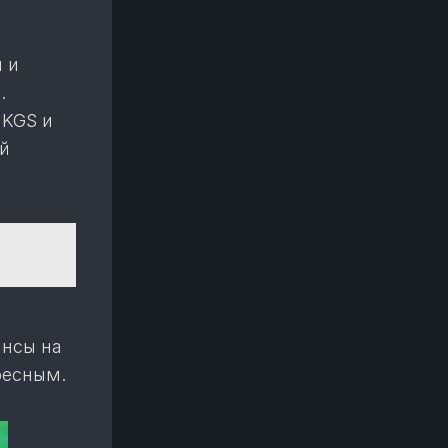
 и
.
 KGS и
ый
ансы на
ресным.