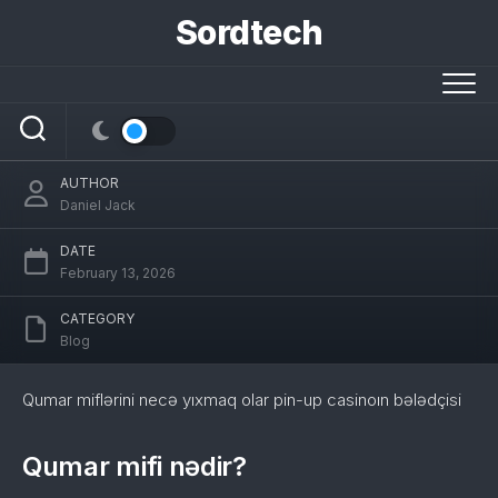
Skip
Sordtech
to
content
Qumar miflərini necə yıxmaq olar pin-up
casinoın bələdçisi
AUTHOR
Daniel Jack
DATE
February 13, 2026
CATEGORY
Blog
Qumar miflərini necə yıxmaq olar pin-up casinoın bələdçisi
Qumar mifi nədir?