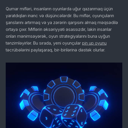
Qumar mifləri, insanların oyunlarda uğur qazanmaq üçün
yaratdıqları inanc və düşüncələrdir. Bu miflər, oyunçuların
şanslarını artırmaq və ya zərərin qarşısını almaq məqsədilə
ortaya çıxır. Miflərin əksəriyyəti əsassızdır, lakin insanlar
onları mənimsəyərək, oyun strategiyalarını buna uyğun
tənzimləyirlər. Bu sırada, yeni oyunçular
pin up oyunu
təcrübələrini paylaşaraq, bir-birilərinə dəstək olurlar.