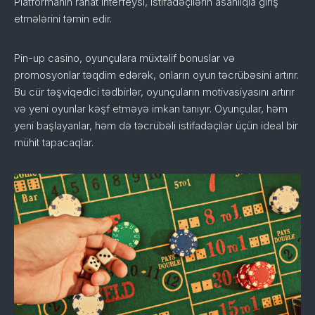
Platformanın rahat interfeysi, istifadəçilərin asanlıqla giriş
etmələrini təmin edir.
Pin-up casino, oyunçulara müxtəlif bonuslar və
promosyonlar təqdim edərək, onların oyun təcrübəsini artırır.
Bu cür təşviqedici tədbirlər, oyunçuların motivasiyasını artırır
və yeni oyunlar kəşf etməyə imkan tanıyır. Oyunçular, həm
yeni başlayanlar, həm də təcrübəli istifadəçilər üçün ideal bir
mühit tapacaqlar.