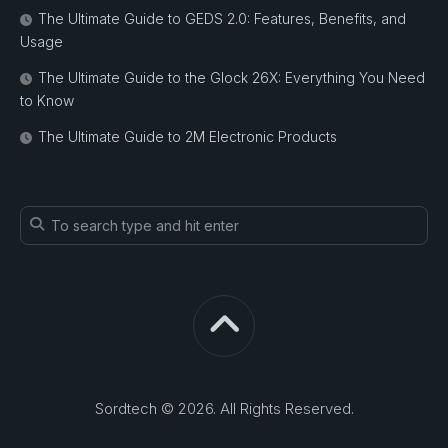
The Ultimate Guide to GEDS 2.0: Features, Benefits, and
Usage
The Ultimate Guide to the Glock 26X: Everything You Need
to Know
The Ultimate Guide to 2M Electronic Products
Sordtech © 2026. All Rights Reserved.