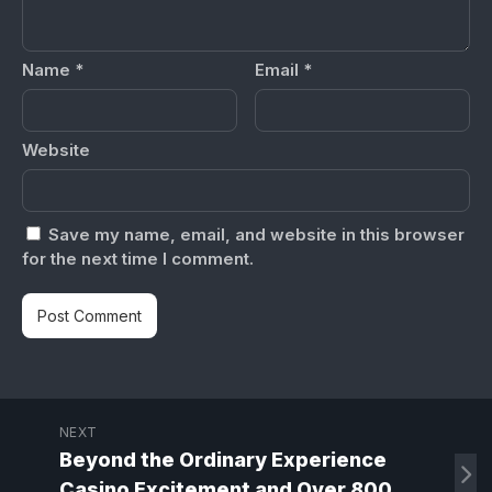
Name
*
Email
*
Website
Save my name, email, and website in this browser
for the next time I comment.
NEXT
Beyond the Ordinary Experience
Casino Excitement and Over 800