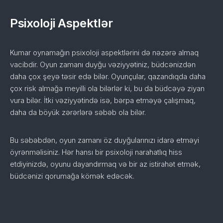
Psixoloji Aspektlər
Kumar oynamağın psixoloji aspektlərini də nəzərə almaq
vacibdir. Oyun zamanı duyğu vəziyyətiniz, büdcənizdən
daha çox şeyə təsir edə bilər. Oyunçular, qazandıqda daha
çox risk almağa meyilli ola bilərlər ki, bu da büdcəyə ziyan
vura bilər. İtki vəziyyətində isə, bərpa etməyə çalışmaq,
daha da böyük zərərlərə səbəb ola bilər.
Bu səbəbdən, oyun zamanı öz duyğularınızı idarə etməyi
öyrənməlisiniz. Hər hansı bir psixoloji narahatlıq hiss
etdiyinizdə, oyunu dayandırmaq və bir az istirahət etmək,
büdcənizi qorumağa kömək edəcək.