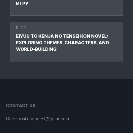
ИГРУ
BLOG
EIYUU TO KENJA NO TENSEI KON NOVEL:
EXPLORING THEMES, CHARACTERS, AND
WORLD-BUILDING
CONTACT US
Guestpost.cheapest@gmail.com