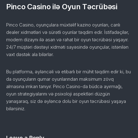
Pinco Casino ilə Oyun Təcrübəsi
Pinco Casino, oyunçulara müxtəlif kazino oyunları, canlı
dealer xidmətləri və sürətli oyunlar təqdim edir. İstifadəçilər,
modern dizaynı ilə asan və rahat bir oyun təcrübəsi yaşayır.
24/7 müştəri dəstəyi xidməti sayəsində oyunçular, istənilən
vaxt dəstək ala bilərlər.
Bu platforma, əyləncəli və etibarlı bir mühit təqdim edir ki, bu
da oyunçuların qumar oyunlarından maksimum zövq
almasına imkan tanıyır. Pinco Casino-da büdcə ayırmağı,
oyun strategiyalarını və psixoloji aspektləri düzgün
yanaşaraq, siz də əyləncə dolu bir oyun təcrübəsi yaşaya
bilərsiniz.
Leave a Reply