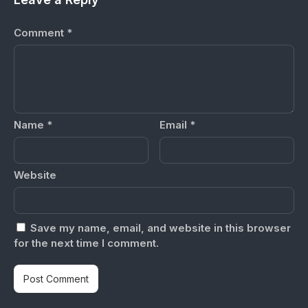
Comment
*
Name
*
Email
*
Website
Save my name, email, and website in this browser
for the next time I comment.