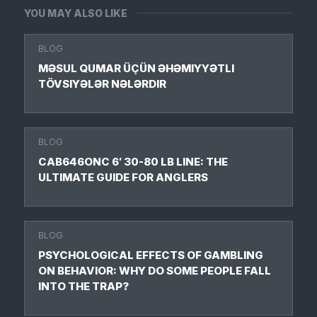
YOU MAY ALSO LIKE
BLOG
MƏSUL QUMAR ÜÇÜN ƏHƏMIYYƏTLI
TÖVSIYƏLƏR NƏLƏRDIR
BLOG
CAB646ONC 6′ 30-80 LB LINE: THE
ULTIMATE GUIDE FOR ANGLERS
BLOG
PSYCHOLOGICAL EFFECTS OF GAMBLING
ON BEHAVIOR: WHY DO SOME PEOPLE FALL
INTO THE TRAP?