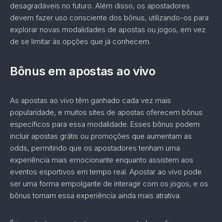
desagradáveis no futuro. Além disso, os apostadores
devem fazer uso consciente dos bônus, utilizando-os para
explorar novas modalidades de apostas ou jogos, em vez
de se limitar às opções que já conhecem.
Bônus em apostas ao vivo
As apostas ao vivo têm ganhado cada vez mais
popularidade, e muitos sites de apostas oferecem bônus
específicos para essa modalidade. Esses bônus podem
incluir apostas grátis ou promoções que aumentam as
odds, permitindo que os apostadores tenham uma
experiência mais emocionante enquanto assistem aos
eventos esportivos em tempo real. Apostar ao vivo pode
ser uma forma empolgante de interagir com os jogos, e os
bônus tornam essa experiência ainda mais atrativa.