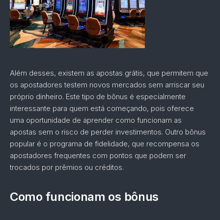
Além desses, existem as apostas grátis, que permitem que
os apostadores testem novos mercados sem arriscar seu
próprio dinheiro. Este tipo de bônus é especialmente
interessante para quem está começando, pois oferece
uma oportunidade de aprender como funcionam as
apostas sem o risco de perder investimentos. Outro bônus
popular é o programa de fidelidade, que recompensa os
apostadores frequentes com pontos que podem ser
trocados por prêmios ou créditos.
Como funcionam os bônus